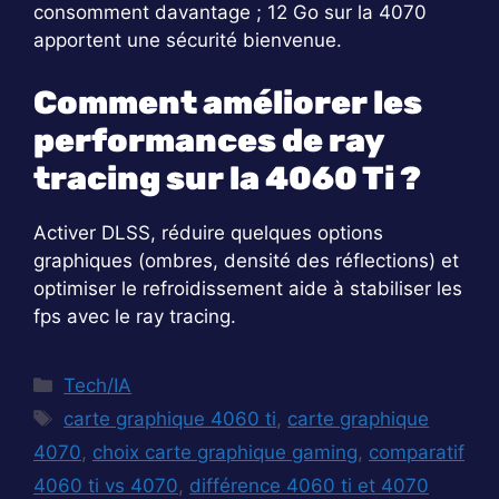
consomment davantage ; 12 Go sur la 4070
apportent une sécurité bienvenue.
Comment améliorer les
performances de ray
tracing sur la 4060 Ti ?
Activer DLSS, réduire quelques options
graphiques (ombres, densité des réflections) et
optimiser le refroidissement aide à stabiliser les
fps avec le ray tracing.
Catégories
Tech/IA
Étiquettes
carte graphique 4060 ti
,
carte graphique
4070
,
choix carte graphique gaming
,
comparatif
4060 ti vs 4070
,
différence 4060 ti et 4070