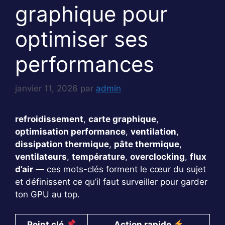
graphique pour
optimiser ses
performances
janvier 11, 2026
par
admin
refroidissement
,
carte graphique
,
optimisation performance
,
ventilation
,
dissipation thermique
,
pâte thermique
,
ventilateurs
,
température
,
overclocking
,
flux
d’air
— ces mots-clés forment le cœur du sujet
et définissent ce qu’il faut surveiller pour garder
ton GPU au top.
Point clé
Action rapide