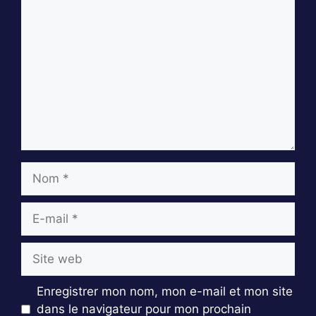
Commentaire
Nom
E-
mail
Site
web
Enregistrer mon nom, mon e-mail et mon site
dans le navigateur pour mon prochain