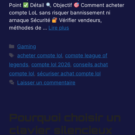
Point
Détail
Objectif
Comment acheter
compte LoL sans risquer bannissement ni
arnaque Sécurité
Vérifier vendeurs,
méthodes de …
Lire plus
Catégories
Gaming
Étiquettes
acheter compte lol
,
compte league of
legends
,
compte lol 2026
,
conseils achat
compte lol
,
sécuriser achat compte lol
Laisser un commentaire
Pourquoi choisir un
clavier silencieux