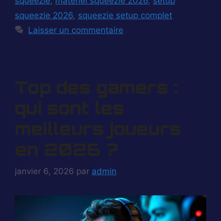
squeezie
,
matériel squeezie 2026
,
setup
squeezie 2026
,
squeezie setup complet
Laisser un commentaire
Top des gamers :
qui sont les
meilleurs joueurs
en 2026 ?
janvier 6, 2026
par
admin