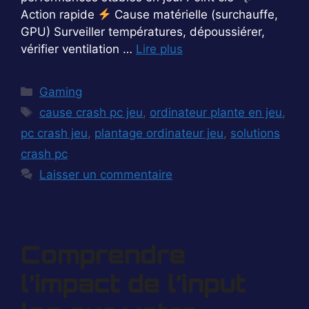
Action rapide
Cause matérielle (surchauffe,
GPU) Surveiller températures, dépoussiérer,
vérifier ventilation …
Lire plus
Catégories
Gaming
Étiquettes
cause crash pc jeu
,
ordinateur plante en jeu
,
pc crash jeu
,
plantage ordinateur jeu
,
solutions
crash pc
Laisser un commentaire
Comprendre
l’impact de l’input