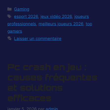
Catégories
Gaming
Étiquettes
esport 2026
,
jeux vidéo 2026
,
joueurs
professionnels
,
meilleurs joueurs 2026
,
top
gamers
Laisser un commentaire
Pc crash en jeu :
causes fréquentes
et solutions
efficaces
janvier 5, 2026
par
admin