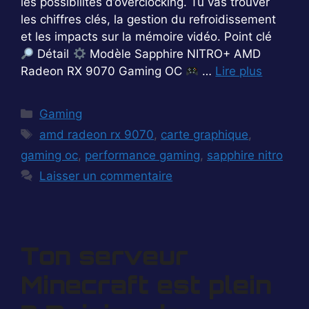
les possibilités d’overclocking. Tu vas trouver
les chiffres clés, la gestion du refroidissement
et les impacts sur la mémoire vidéo. Point clé
Détail
Modèle Sapphire NITRO+ AMD
Radeon RX 9070 Gaming OC
…
Lire plus
Catégories
Gaming
Étiquettes
amd radeon rx 9070
,
carte graphique
,
gaming oc
,
performance gaming
,
sapphire nitro
Laisser un commentaire
Ton serveur
Minecraft est plein