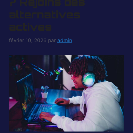
? Rejoins des
alternatives
actives
février 10, 2026
par
admin