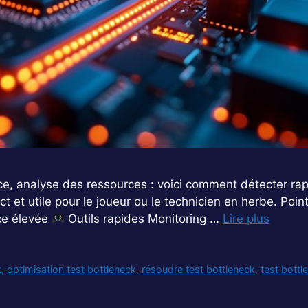
ce, analyse des ressources : voici comment détecter ra
t et utile pour le joueur ou le technicien en herbe. Poin
ce élevée
Outils rapides Monitoring …
Lire plus
k
,
optimisation test bottleneck
,
résoudre test bottleneck
,
test bottl