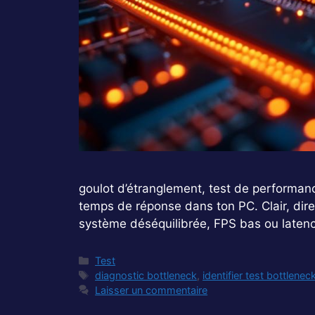
goulot d’étranglement, test de performan
temps de réponse dans ton PC. Clair, direc
système déséquilibrée, FPS bas ou laten
Catégories
Test
Étiquettes
diagnostic bottleneck
,
identifier test bottlenec
Laisser un commentaire