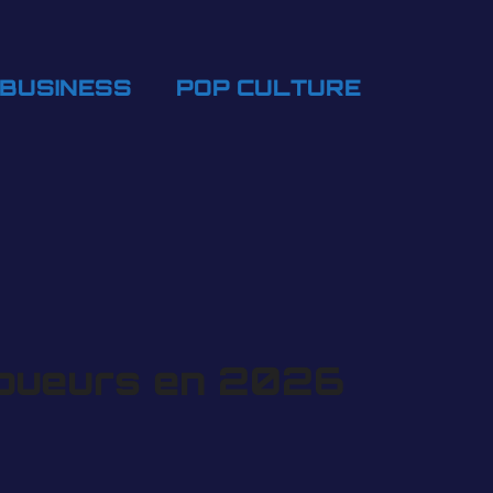
BUSINESS
POP CULTURE
 joueurs en 2026