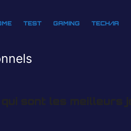
OME
TEST
GAMING
TECH/IA
onnels
 qui sont les meilleurs