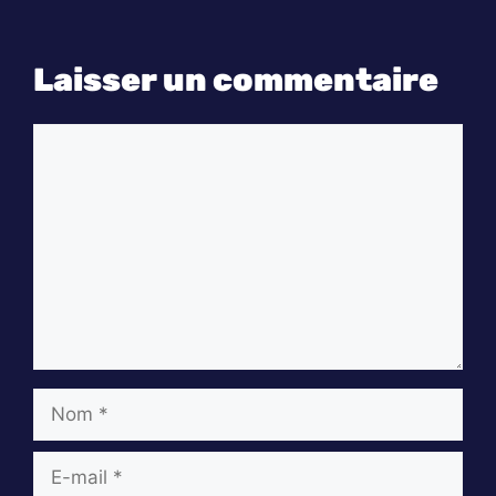
Laisser un commentaire
Commentaire
Nom
E-
mail