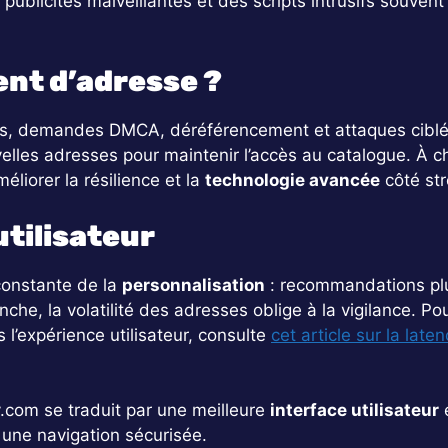
ublicités malveillantes et des scripts intrusifs souvent
nt d’adresse ?
ales, demandes DMCA, déréférencement et attaques ciblé
lles adresses pour maintenir l’accès au catalogue. À c
éliorer la résilience et la
technologie avancée
côté st
tilisateur
 constante de la
personnalisation
: recommandations plus
he, la volatilité des adresses oblige à la vigilance. Po
l’expérience utilisateur, consulte
cet article sur la late
v.com se traduit par une meilleure
interface utilisateur
e
 une navigation sécurisée.