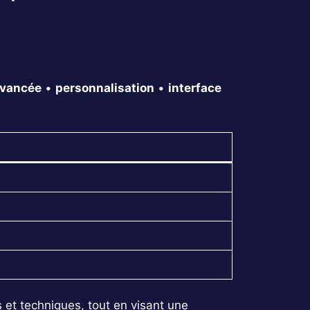
avancée
•
personnalisation
•
interface
 et techniques, tout en visant une