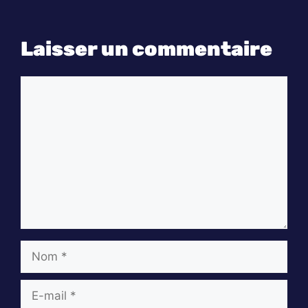
Laisser un commentaire
Commentaire
Nom
E-
mail