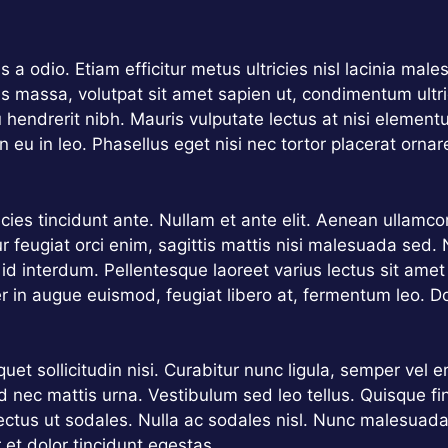
uis a odio. Etiam efficitur metus ultricies nisl lacinia ma
s massa, volutpat sit amet sapien ut, condimentum ultri
u hendrerit nibh. Mauris vulputate lectus at nisi eleme
in eu in leo. Phasellus eget nisi nec tortor placerat ornar
tricies tincidunt ante. Nullam et ante elit. Aenean ulla
r feugiat orci enim, sagittis mattis nisi malesuada sed.
 id interdum. Pellentesque laoreet varius lectus sit ame
er in augue euismod, feugiat libero at, fermentum leo. D
et sollicitudin nisi. Curabitur nunc ligula, semper vel er
ed nec mattis urna. Vestibulum sed leo tellus. Quisque fi
ctus ut sodales. Nulla ac sodales nisl. Nunc malesuad
r et dolor tincidunt egestas.