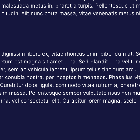
 malesuada metus in, pharetra turpis. Pellentesque ut 
citudin, elit nunc porta massa, vitae venenatis metus nisl
dignissim libero ex, vitae rhoncus enim bibendum at. Se
dictum est magna sit amet urna. Sed blandit urna velit, n
r, sem ac vehicula laoreet, ipsum tellus tincidunt arcu,
per conubia nostra, per inceptos himenaeos. Phasellus vit
. Curabitur dolor ligula, commodo vitae rutrum a, phare
sim massa. Pellentesque semper vulputate risus non max
urna, vel consectetur elit. Curabitur lorem magna, scel