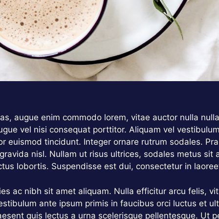
stas, augue enim commodo lorem, vitae auctor nulla nulla 
gue vel nisi consequat porttitor. Aliquam vel vestibulum 
tor euismod tincidunt. Integer ornare rutrum sodales. Pra
 gravida nisl. Nullam ut risus ultrices, sodales metus s
us lobortis. Suspendisse est dui, consectetur in laoreet
s ac nibh sit amet aliquam. Nulla efficitur arcu felis, v
estibulum ante ipsum primis in faucibus orci luctus et u
aesent quis lectus a urna scelerisque pellentesque. Ut p