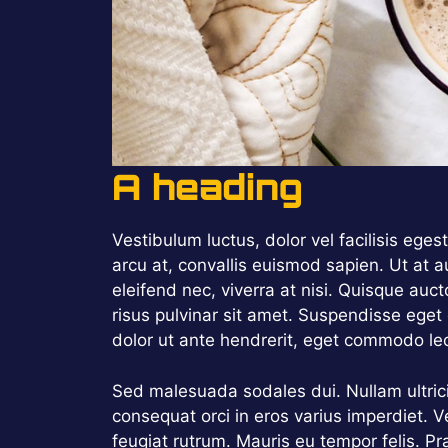
A heading
Vestibulum luctus, dolor vel facilisis ege
arcu at, convallis euismod sapien. Ut at au
eleifend nec, viverra at nisi. Quisque auc
risus pulvinar sit amet. Suspendisse eget
dolor ut ante hendrerit, eget commodo lect
Sed malesuada sodales dui. Nullam ultricie
consequat orci in eros varius imperdiet. V
feugiat rutrum. Mauris eu tempor felis. Pr