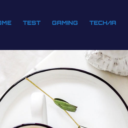
OME
TEST
GAMING
TECH/IA