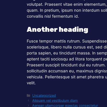
volutpat. Praesent vitae enim elementum,
quam. In pretium, ipsum non interdum solli
convallis nisl fermentum id.
Another heading
Fusce tempor mattis rutrum. Suspendisse 
scelerisque, libero nulla cursus est, sed 
porta sapien, eu tincidunt massa. In sempe
aptent taciti sociosqu ad litora torquent 
Praesent suscipit tincidunt dui eu rutrum
sollicitudin accumsan eu, maximus dignis
vehicula. Pellentesque sit amet pharetra 
velit.
Catégories
Uncategorized
Aliquam vel vestibulum diam
Aenean ullamcorper egestas consectetur