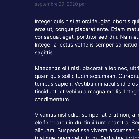
septembre 29, 2020
par
Integer quis nisl at orci feugiat lobortis q
eros ut, congue placerat ante. Etiam metu
consequat eget, porttitor sed dui. Nam e
Integer a lectus vel felis semper sollicitud
sagittis.
Maecenas elit nisi, placerat a leo nec, ul
quam quis sollicitudin accumsan. Curabitu
tempus sapien. Vestibulum iaculis id eros
tincidunt, et vehicula magna mollis. Integ
condimentum.
Vivamus nisl odio, semper at erat non, aliqu
eleifend arcu in dui tincidunt pharetra. S
aliquam. Suspendisse viverra accumsan le
tristique lorem vel rutrum. Sed vitae torto