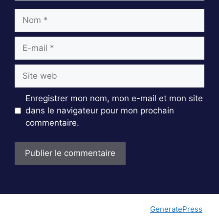
Nom
E-
mail
Site
web
Enregistrer mon nom, mon e-mail et mon site
dans le navigateur pour mon prochain
commentaire.
© 2026 Gameinferno
• Construit avec
GeneratePress