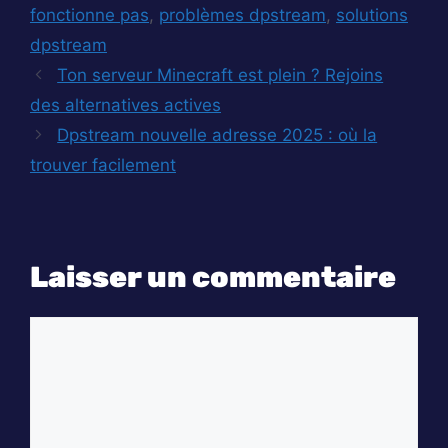
fonctionne pas
,
problèmes dpstream
,
solutions
dpstream
Ton serveur Minecraft est plein ? Rejoins
des alternatives actives
Dpstream nouvelle adresse 2025 : où la
trouver facilement
Laisser un commentaire
Commentaire