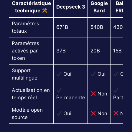
Caractéristique
Google
Baidu
Deepseek 3
technique
Bard
ERNIE
Paramètres
671B
540B
430B
totaux
Paramètres
activés par
37B
20B
15B
token
Support
Oui
Oui
Oui
multilingue
Actualisation en
Non
temps réel
Permanente
Partiell
Modèle open
Oui
Non
Non
source