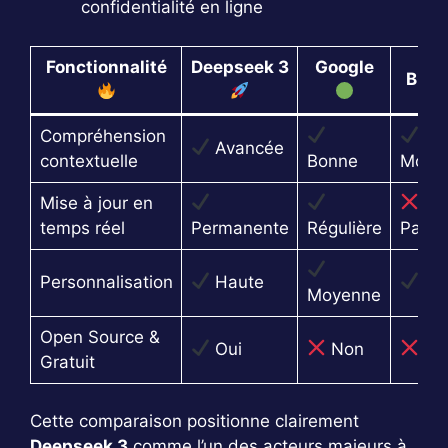
confidentialité en ligne
Fonctionnalité
Deepseek 3
Google
Bing
Compréhension
Avancée
contextuelle
Bonne
Moye
Mise à jour en
temps réel
Permanente
Régulière
Partie
Personnalisation
Haute
Fai
Moyenne
Open Source &
Oui
Non
No
Gratuit
Cette comparaison positionne clairement
Deepseek 3
comme l’un des acteurs majeurs à