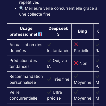
répétitives
Meilleure veille concurrentielle grâce à
une collecte fine
Usage
Deepseek
Bing
Goo
professionnel
3
Actualisation des
données
Instantanée
Partielle
Rapi
Prédiction des
Oui, via
Non
tendances
IA
Partie
Recommandation
Très fine
personnalisée
Moyenne
Moye
Veille
Ultra
concurrentielle
précise
Moyenne
Moye