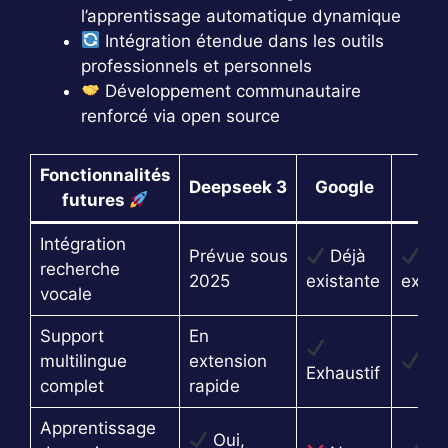
l’apprentissage automatique dynamique
Intégration étendue dans les outils
professionnels et personnels
Développement communautaire
renforcé via open source
Fonctionnalités
Deepseek 3
Google
futures
Intégration
Prévue sous
Déjà
Dé
recherche
2025
existante
exist
vocale
Support
En
multilingue
extension
Bo
Exhaustif
complet
rapide
Apprentissage
Oui,