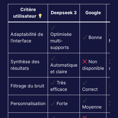
Critère
Deepseek 3
Google
B
utilisateur
Adaptabilité de
Optimisée
Bonne
l’interface
multi-
Moy
supports
Synthèse des
Non
N
Automatique
résultats
disponible
disp
et claire
Très
Filtrage du bruit
M
efficace
Correct
Personnalisation
Forte
F
Moyenne