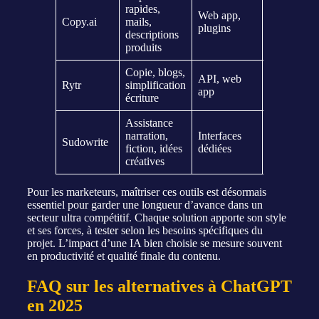
rapides,
Plans
Web app,
Copy.ai
mails,
gratuits &
plugins
descriptions
payants
produits
Copie, blogs,
API, web
Abos
Rytr
simplification
app
abordables
écriture
Assistance
Sur
narration,
Interfaces
Sudowrite
demande /
fiction, idées
dédiées
abonnemen
créatives
Pour les marketeurs, maîtriser ces outils est désormais
essentiel pour garder une longueur d’avance dans un
secteur ultra compétitif. Chaque solution apporte son style
et ses forces, à tester selon les besoins spécifiques du
projet. L’impact d’une IA bien choisie se mesure souvent
en productivité et qualité finale du contenu.
FAQ sur les alternatives à ChatGPT
en 2025