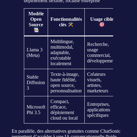
déploiement flexible, focalisé entreprise
Modèle
Open
Fonctionnalités
Usage cible
Tari
Source
clés
Multilingue,
Recherche,
multimodal,
Llama 3
usage
adaptable,
Gratuit
(Meta)
commercial,
exécutable
développement
localement
Texte-à-image,
Créateurs
Stable
Open s
haute fidélité,
visuels,
Diffusion
(option
open source,
artistes,
3
commerc
personnalisation
marketeurs
Compact,
Entreprises,
Gratuit 
Microsoft
efficace,
applications
Azure 
Phi 3.5
déploiement
spécifiques
Studio
cloud ou local
En parallèle, des alternatives gratuites comme ChatSonic
permettent d’accéder à une IA conversationnelle fluide,