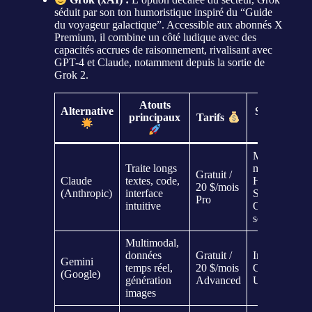
séduit par son ton humoristique inspiré du “Guide
du voyageur galactique”. Accessible aux abonnés X
Premium, il combine un côté ludique avec des
capacités accrues de raisonnement, rivalisant avec
GPT-4 et Claude, notamment depuis la sortie de
Grok 2.
Atouts
Alternative
Spécificités
principaux
Tarifs
clés
Multi-
Traite longs
modèle
Gratuit /
Claude
textes, code,
Haiku,
20 $/mois
(Anthropic)
interface
Sonnet,
Pro
intuitive
Opus, focus
sécurité
Multimodal,
données
Gratuit /
Imagen 2,
Gemini
temps réel,
20 $/mois
Gemini
(Google)
génération
Advanced
Ultra / Nano
images