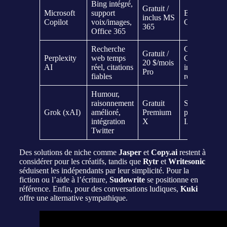
Bing intégré,
Gratuit /
Microsoft
support
Basé sur
inclus MS
Copilot
voix/images,
GPT-4
365
Office 365
Recherche
GPT-3 et
Gratuit /
Perplexity
web temps
GPT-4,
20 $/mois
AI
réel, citations
interface
Pro
fiables
recherche
Humour,
raisonnement
Gratuit
Satire et
Grok (xAI)
amélioré,
Premium
performance
intégration
X
IA
Twitter
Des solutions de niche comme
Jasper
et
Copy.ai
restent à
considérer pour les créatifs, tandis que
Rytr
et
Writesonic
séduisent les indépendants par leur simplicité. Pour la
fiction ou l’aide à l’écriture,
Sudowrite
se positionne en
référence. Enfin, pour des conversations ludiques,
Kuki
offre une alternative sympathique.