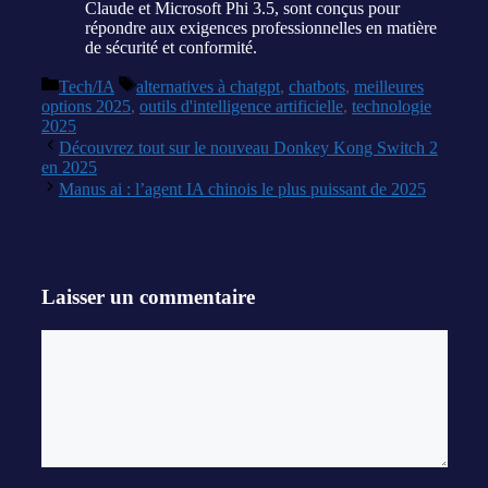
Claude et Microsoft Phi 3.5, sont conçus pour
répondre aux exigences professionnelles en matière
de sécurité et conformité.
Catégories
Étiquettes
Tech/IA
alternatives à chatgpt
,
chatbots
,
meilleures
options 2025
,
outils d'intelligence artificielle
,
technologie
2025
Découvrez tout sur le nouveau Donkey Kong Switch 2
en 2025
Manus ai : l’agent IA chinois le plus puissant de 2025
Laisser un commentaire
Commentaire