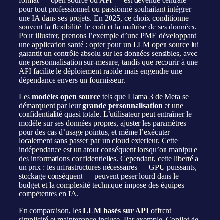
format — open source ou API — est devenue centrale
pour tout professionnel ou passionné souhaitant intégrer
une IA dans ses projets. En 2025, ce choix conditionne
souvent la flexibilité, le coût et la maîtrise de ses données.
Pour illustrer, prenons l’exemple d’une PME développant
une application santé : opter pour un LLM open source lui
garantit un contrôle absolu sur les données sensibles, avec
une personnalisation sur-mesure, tandis que recourir à une
API facilite le déploiement rapide mais engendre une
dépendance envers un fournisseur.
Les
modèles open source
tels que Llama 3 de Meta se
démarquent par leur
grande personnalisation
et une
confidentialité quasi totale. L’utilisateur peut entraîner le
modèle sur ses données propres, ajuster les paramètres
pour des cas d’usage pointus, et même l’exécuter
localement sans passer par un cloud extérieur. Cette
indépendance est un atout conséquent lorsqu’on manipule
des informations confidentielles. Cependant, cette liberté a
un prix : les infrastructures nécessaires — GPU puissants,
stockage conséquent — peuvent peser lourd dans le
budget et la complexité technique impose des équipes
compétentes en IA.
En comparaison, les
LLM basés sur API
offrent
simplicité et maintenance incluse. Par exemple, Copilot de