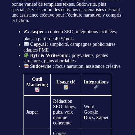
bonne variété de templates textes. Sudowrite, plus
spécialisé, vise surtout les écrivains et scénaristes désirant
une assistance créative pour l’écriture narrative, y compris
la fiction.
✍️
Jasper :
contenu SEO, intégrations facilitées,
plans à partir de 49 $/mois
Copy.ai :
simplicité, campagnes publicitaires,
adaptés PME
Rytr & Writesonic :
polyvalents, petites
structures, plans abordables
Sudowrite :
focus narration, assistance créative
Outil
Usage clé
Intégrations
Marketing
Prix
Rédaction
SEO, blogs,
Word,
49 $/mois e
Jasper
pubs, voix
Google
plus
marque
Docs, Zapier
cohérente
Copies