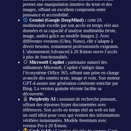
permet une manipulation intuitive du texte et des
images, offrant un excellent compromis entre
puissance et accessibilité.
Gemini (Google DeepMind) :
cette IA
multimodale excelle par son accès en temps réel aux
données et sa capacité d’analyse multimédia (texte,
image, audio) grâce au modèle Imagen 2. Avec
différentes versions (Ultra, Nano), elle s’adapte à
divers besoins, notamment professionnels exigeants.
L’abonnement Advanced à 20 $/mois ouvre l’accès
à plus de fonctionnalités.
Microsoft Copilot :
partenaire naturel des
utilisateurs Microsoft, Copilot s’intègre dans
l’écosystème Office 365, offrant une prise en charge
avancée des entrées texte, image et voix. Son moteur
GPT-4 assure une génération cohérente enrichie par
Bing. La version gratuite récente facilite sa
découverte.
Perplexity AI :
assistant de recherche puissant,
offrant des réponses hyper documentées avec
références. Son accès en temps réel au web en fait
un outil idéal pour ceux qui veulent des informations
vérifiées instantanées. Modèle freemium avec
version Pro à 20 $/mois.
Grok (xAI) :
L’option décalée du secteur, Grok