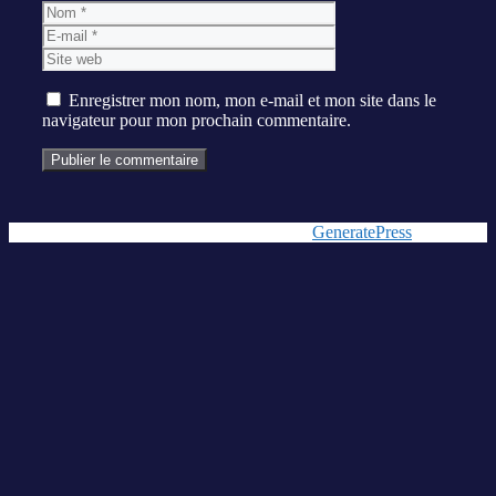
Nom
E-
mail
Site
web
Enregistrer mon nom, mon e-mail et mon site dans le
navigateur pour mon prochain commentaire.
© 2026 Gameinferno
• Construit avec
GeneratePress