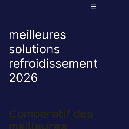
Aller
au
contenu
meilleures
solutions
refroidissement
2026
Comparatif des
meilleures