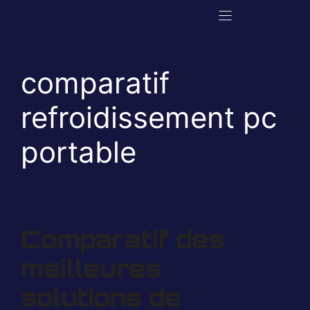
Aller
au
contenu
comparatif
refroidissement pc
portable
Comparatif des
meilleures
solutions de