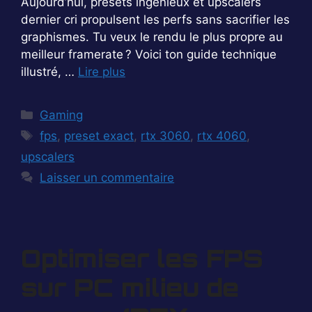
Aujourd’hui, presets ingénieux et upscalers
dernier cri propulsent les perfs sans sacrifier les
graphismes. Tu veux le rendu le plus propre au
meilleur framerate ? Voici ton guide technique
illustré, …
Lire plus
Catégories
Gaming
Étiquettes
fps
,
preset exact
,
rtx 3060
,
rtx 4060
,
upscalers
Laisser un commentaire
Optimiser les FPS
sur PC milieu de