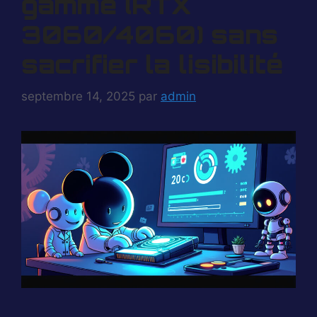
gamme (RTX
3060/4060) sans
sacrifier la lisibilité
septembre 14, 2025
par
admin