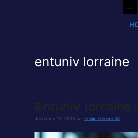
Aller
au
contenu
H
entuniv lorraine
Entuniv lorraine 
décembre 12, 2025
par
Emilie.Lefevre.63