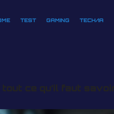
OME
TEST
GAMING
TECH/IA
: tout ce qu’il faut sav