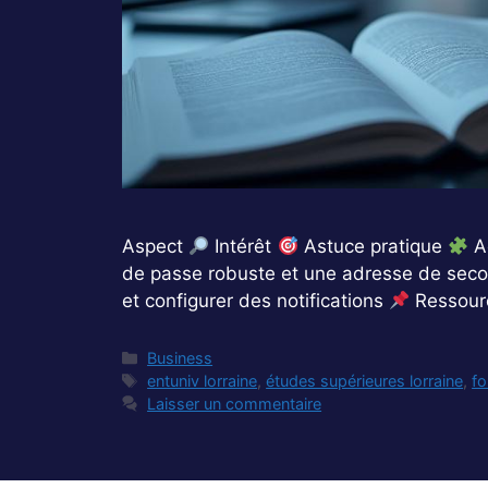
Aspect
Intérêt
Astuce pratique
Ac
de passe robuste et une adresse de sec
et configurer des notifications
Ressourc
Catégories
Business
Étiquettes
entuniv lorraine
,
études supérieures lorraine
,
f
Laisser un commentaire