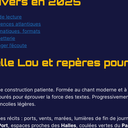
nivers en 2025
de lecture
érences atlantiques
matiques, formats
letterie
ger l’écoute
lle Lou et repères pou
ne construction patiente. Formée au chant moderne et à l’é
 épurés pour éprouver la force des textes. Progressivem
ncolies légères.
s récits : ports, vents, marées, lumières de fin de jour
Port
, espaces proches des
Halles
, coulées vertes du
Pa