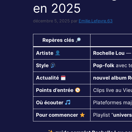
en 2025
décembre 5, 2025
par
Emilie.Lefevre.63
Repères clés
Artiste
Rochelle Lou
— 
Style
Pop-folk
avec te
Actualité
nouvel album R
Points d’entrée
Clips live au Vi
Où écouter
Plateformes maje
Pour commencer
Playlist “
univers