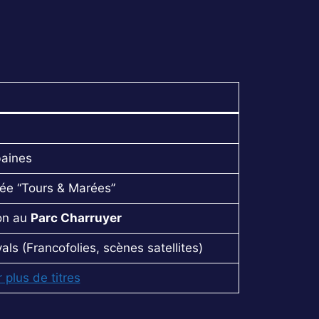
baines
ée “Tours & Marées”
on au
Parc Charruyer
s (Francofolies, scènes satellites)
r plus de titres