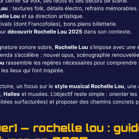
r cerner sa voix, ses récits et ses décors de scène.
Lou
: textures folk, détails électro, refrains mémorables.
elle Lou
et sa direction artistique.
vals (dont Francofolies), bons plans billetterie.
our
découvrir Rochelle Lou 2025
dans son contexte.
ignature sonore sobre,
Rochelle Lou
s’impose avec une éc
enda s’accélère : nouvel opus, scénographie renouvelée e
ou
rassemble les repères nécessaires pour comprendre 
s lieux qui l’ont inspirée.
toire, un focus sur le
style musical Rochelle Lou
, une 
r
,
Halles
et musées. L’objectif reste simple : orienter les
limitées surfacturées) et proposer des chemins concrets 
r] — rochelle lou : gui