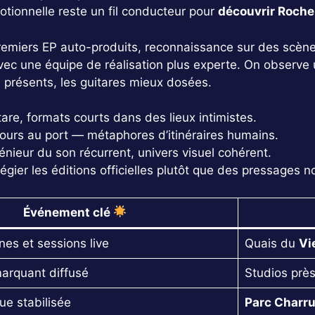
tionnelle reste un fil conducteur pour
découvrir Roche
: premiers EP auto-produits, reconnaissance sur des scèn
avec une équipe de réalisation plus experte. On observe
 présents, les guitares mieux dosées.
are, formats courts dans des lieux intimistes.
ours au port — métaphores d’itinéraires humains.
nieur du son récurrent, univers visuel cohérent.
gier les éditions officielles plutôt que des pressages no
Événement clé
es et sessions live
Quais du
Vi
marquant diffusé
Studios prè
ue stabilisée
Parc Charr