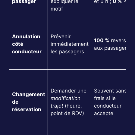
passager
expliquer le
et 6 h ;
0 %
< 6 
motif
Annulation
Prévenir
100 %
reversé
côté
immédiatement
aux passagers
conducteur
les passagers
Demander une
Souvent sans
Changement
modification
frais si le
de
trajet
(heure,
conducteur
réservation
point de RDV)
accepte