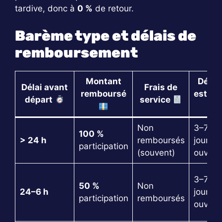
tardive, donc à
0 %
de retour.
Barème type et délais de
remboursement
Montant
Délai
Délai avant
Frais de
remboursé
estim
départ
service
Non
3–7
100 %
> 24 h
remboursés
jours
participation
(souvent)
ouvrés
3–7
50 %
Non
24–6 h
jours
participation
remboursés
ouvrés