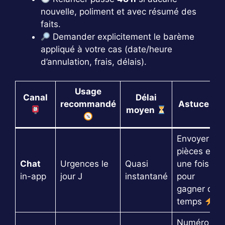
nouvelle, poliment et avec résumé des
faits.
Demander explicitement le barème
appliqué à votre cas (date/heure
d’annulation, frais, délais).
Usage
Canal
Délai
recommandé
Astuce
moyen
Envoyer
pièces en
Chat
Urgences le
Quasi
une fois
in-app
jour J
instantané
pour
gagner du
temps
Numéro de