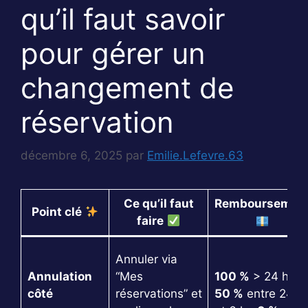
qu’il faut savoir
pour gérer un
changement de
réservation
décembre 6, 2025
par
Emilie.Lefevre.63
Ce qu’il faut
Remboursemen
Point clé
faire
Annuler via
Annulation
“Mes
100 %
> 24 h ;
côté
réservations” et
50 %
entre 24 h