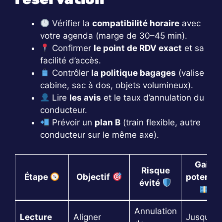
Vérifier la
compatibilité horaire
avec
votre agenda (marge de 30–45 min).
Confirmer
le point de RDV exact
et sa
facilité d’accès.
Contrôler
la politique bagages
(valise
cabine, sac à dos, objets volumineux).
Lire
les avis
et le taux d’annulation du
conducteur.
Prévoir un
plan B
(train flexible, autre
conducteur sur le même axe).
Gain
Risque
Étape
Objectif
potentie
évité
Annulation
Lecture
Aligner
Jusqu’à