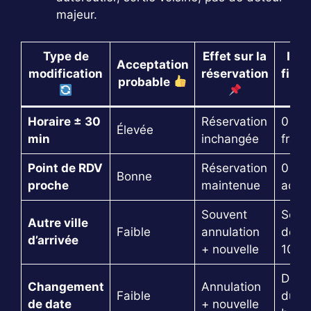
majeur.
Type de
Effet sur la
Imp
Acceptation
modification
réservation
finan
probable
Horaire ± 30
Réservation
0 € 
Élevée
min
inchangée
frais
Point de RDV
Réservation
0 € s
Bonne
proche
maintenue
acco
Souvent
Selo
Autre ville
Faible
annulation
délai
d’arrivée
+ nouvelle
100 
Dépe
Changement
Annulation
Faible
du
de date
+ nouvelle