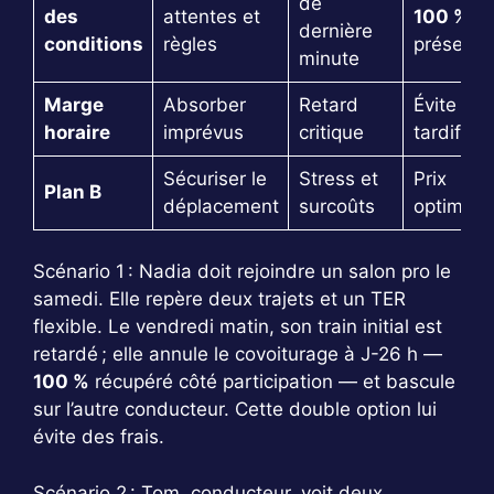
de
des
attentes et
100 %
dernière
conditions
règles
préservé
minute
Marge
Absorber
Retard
Évite 0 
horaire
imprévus
critique
tardif
Sécuriser le
Stress et
Prix
Plan B
déplacement
surcoûts
optimisé
Scénario 1 : Nadia doit rejoindre un salon pro le
samedi. Elle repère deux trajets et un TER
flexible. Le vendredi matin, son train initial est
retardé ; elle annule le covoiturage à J-26 h —
100 %
récupéré côté participation — et bascule
sur l’autre conducteur. Cette double option lui
évite des frais.
Scénario 2 : Tom, conducteur, voit deux