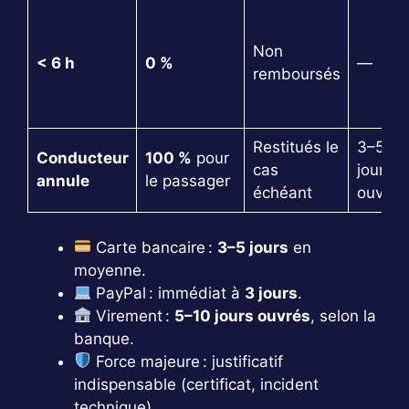
Non
< 6 h
0 %
—
remboursés
Restitués le
3–5
Conducteur
100 %
pour
cas
jours
annule
le passager
échéant
ouvrés
Carte bancaire :
3–5 jours
en
moyenne.
PayPal : immédiat à
3 jours
.
Virement :
5–10 jours ouvrés
, selon la
banque.
Force majeure : justificatif
indispensable (certificat, incident
technique).