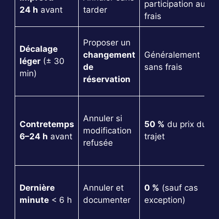
participation aux
24 h
avant
tarder
frais
Proposer un
Décalage
changement
Généralement
léger
(± 30
de
sans frais
min)
réservation
Annuler si
Contretemps
50 %
du prix du
modification
6–24 h
avant
trajet
refusée
Dernière
Annuler et
0 %
(sauf cas
minute
< 6 h
documenter
exception)