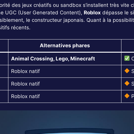
ajorité des jeux créatifs ou sandbox s’installent très vi
rme UGC (User Generated Content),
Roblox
dépasse le si
visiblement, le constructeur japonais. Quant à la possibil
tifs récents.
Alternatives phares
Animal Crossing, Lego, Minecraft
C
Roblox natif
S
Roblox natif
S
Roblox natif
P