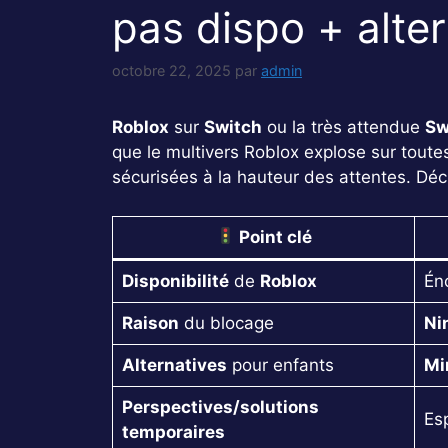
pas dispo + alte
octobre 22, 2025
par
admin
Roblox
sur
Switch
ou la très attendue
Sw
que le multivers Roblox explose sur toutes
sécurisées à la hauteur des attentes. Déc
Point clé
Disponibilité
de
Roblox
Én
Raison
du blocage
Ni
Alternatives
pour enfants
Mi
Perspectives/solutions
Esp
temporaires