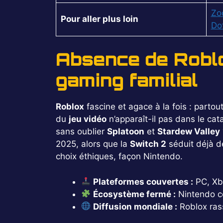
Zo
Pour aller plus loin
Do
Absence de Roblo
gaming familial
Roblox
fascine et agace à la fois : partou
du
jeu vidéo
n’apparaît-il pas dans le ca
sans oublier
Splatoon
et
Stardew Valley
2025, alors que la
Switch 2
séduit déjà de
choix éthiques, façon Nintendo.
Plateformes couvertes :
PC, Xbo
Écosystème fermé :
Nintendo co
Diffusion mondiale :
Roblox rass