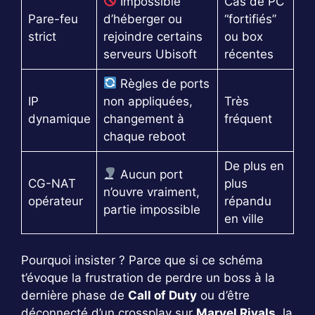
Impossible
Cas de PC
Pare-feu
d’héberger ou
“fortifiés”
strict
rejoindre certains
ou box
serveurs Ubisoft
récentes
Règles de ports
IP
non appliquées,
Très
dynamique
changement à
fréquent
chaque reboot
De plus en
Aucun port
CG-NAT
plus
n’ouvre vraiment,
opérateur
répandu
partie impossible
en ville
Pourquoi insister ? Parce que si ce schéma
t’évoque la frustration de perdre un boss à la
dernière phase de
Call of Duty
ou d’être
déconnecté d’un crossplay sur
Marvel Rivals
, la