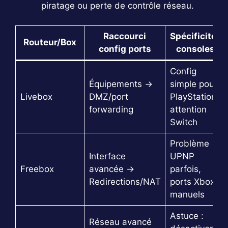
piratage ou perte de contrôle réseau.
Raccourci
Spécificités
Routeur/Box
config ports
consoles
Config
Équipements →
simple pour
Livebox
DMZ/port
PlayStation,
forwarding
attention
Switch
Problème
Interface
UPNP
Freebox
avancée →
parfois,
Redirections/NAT
ports Xbox
manuels
Astuce :
Réseau avancé