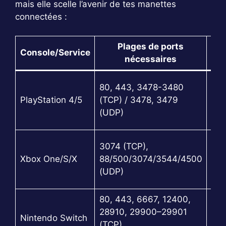
mais elle scelle l’avenir de tes manettes
connectées :
Plages de ports
Console/Service
Pro
nécessaires
80, 443, 3478-3480
TCP
PlayStation 4/5
(TCP) / 3478, 3479
UD
(UDP)
3074 (TCP),
TCP
Xbox One/S/X
88/500/3074/3544/4500
UD
(UDP)
80, 443, 6667, 12400,
28910, 29900–29901
TCP
Nintendo Switch
(TCP)
UD