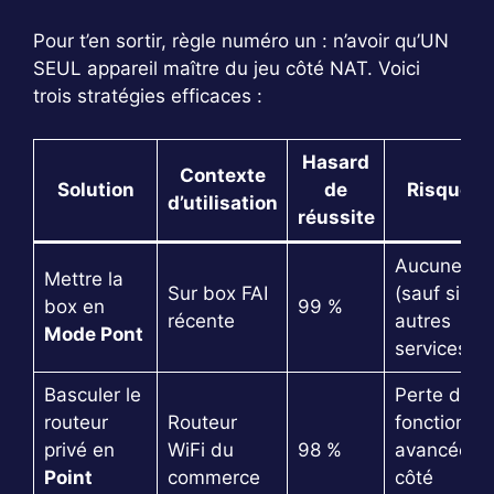
Pour t’en sortir, règle numéro un : n’avoir qu’UN
SEUL appareil maître du jeu côté NAT. Voici
trois stratégies efficaces :
Hasard
Contexte
Solution
de
Risques
d’utilisation
réussite
Aucune
Mettre la
Sur box FAI
(sauf si
box en
99 %
récente
autres
Mode Pont
services)
Basculer le
Perte de
routeur
Routeur
fonctions
privé en
WiFi du
98 %
avancées
Point
commerce
côté