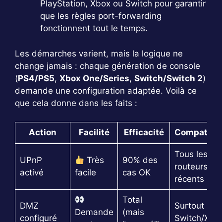
PlayStation, Xbox ou Switch pour garantir
que les règles port-forwarding
fonctionnent tout le temps.
Les démarches varient, mais la logique ne
change jamais : chaque génération de console
(
PS4/PS5
,
Xbox One/Series
,
Switch/Switch 2
)
demande une configuration adaptée. Voilà ce
que cela donne dans les faits :
Action
Facilité
Efficacité
Compatibil
Tous les
UPnP
Très
90% des
routeurs
activé
facile
cas OK
récents
Total
DMZ
Surtout
Demande
(mais
configuré
Switch/Xbo