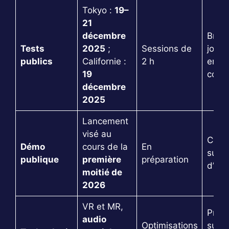
Tokyo :
19–
21
décembre
Brief
Tests
2025
;
Sessions de
jouab
publics
Californie :
2 h
entre
19
colle
décembre
2025
Lancement
visé au
Calen
Démo
cours de la
En
susce
publique
première
préparation
d’évo
moitié de
2026
VR et MR,
Prior
audio
Optimisations
sur