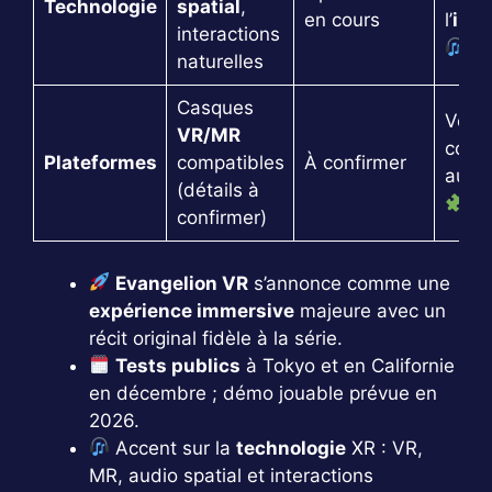
Technologie
spatial
,
en cours
l’
imm
interactions
naturelles
Casques
Vérifi
VR/MR
compa
Plateformes
compatibles
À confirmer
au l
(détails à
confirmer)
Evangelion VR
s’annonce comme une
expérience immersive
majeure avec un
récit original fidèle à la série.
Tests publics
à Tokyo et en Californie
en décembre ; démo jouable prévue en
2026.
Accent sur la
technologie
XR : VR,
MR, audio spatial et interactions