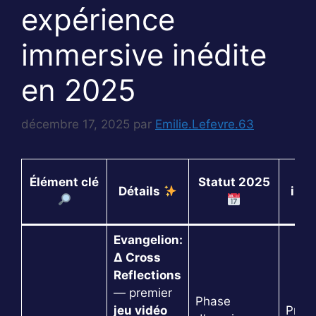
expérience
immersive inédite
en 2025
décembre 17, 2025
par
Emilie.Lefevre.63
Élément clé
Statut 2025
Détails
imp
Evangelion:
Δ Cross
Reflections
— premier
Phase
jeu vidéo
Proje