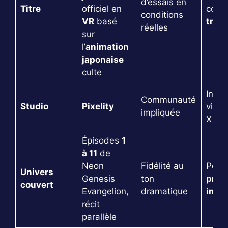
d’essais en
Titre
officiel en
comm
conditions
VR
basé
trilo
réelles
sur
l’
animation
japonaise
culte
Inscr
Communauté
Studio
Pixelity
via l
impliquée
X off
Épisodes
1
à 11
de
Neon
Fidélité au
Point
Univers
Genesis
ton
prot
couvert
Evangelion,
dramatique
inédi
récit
parallèle