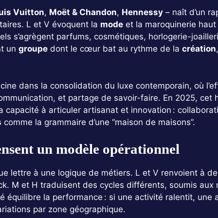
uis Vuitton
,
Moët & Chandon
,
Hennessy
– naît d’un r
ires. L et V évoquent la
mode
et la maroquinerie hau
quels s’agrègent parfums, cosmétiques, horlogerie-joailler
nt un
groupe
dont le cœur bat au rythme de la
création
acine dans la consolidation du luxe contemporain, où l’ef
 communication, et partage de savoir-faire. En 2025, cet
apacité à articuler artisanat et innovation : collaborati
s
comme la grammaire d’une “maison de maisons”.
densent un modèle opérationnel
 lettre à une logique de métiers. L et V renvoient à de
ck. M et H traduisent des cycles différents, soumis aux
ité équilibre la performance : si une activité ralentit, une
riations par zone géographique.