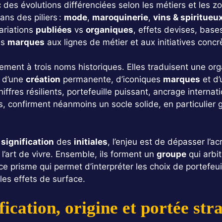
des évolutions différenciées selon les métiers et les z
ans des piliers :
mode
,
maroquinerie
,
vins & spiritueu
variations
publiées
vs
organiques
, effets devises, bas
es
marques
aux lignes de métier et aux initiatives conc
ement à trois noms historiques. Elles traduisent une or
e d’une
création
permanente, d’iconiques
marques
et d’
iffres résilients, portefeuille puissant, ancrage internati
, confirment néanmoins un socle solide, en particulier 
e
signification
des
initiales
, l’enjeu est de dépasser l’ac
t l’art de vivre. Ensemble, ils forment un
groupe
qui arbit
ce prisme qui permet d’interpréter les choix de portefeui
 les effets de surface.
fication, origine et portée st