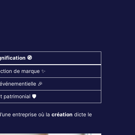
gnification
🧭
raction de marque ✨
 événementielle 🎉
 patrimonial 🛡️
d’une entreprise où la
création
dicte le