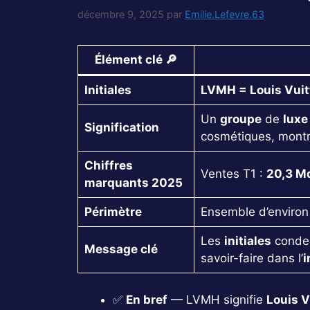
décembre 9, 2025
par
Emilie.Lefevre.63
Élément clé 🔎
Initiales
LVMH = Louis Vuit
Un
groupe
de
luxe
Signification
cosmétiques, montres
Chiffres
Ventes T1 :
20,3 M
marquants 2025
Périmètre
Ensemble d’enviro
Les
initiales
conden
Message clé
savoir-faire dans l’
i
✅
En bref
— LVMH signifie
Louis 