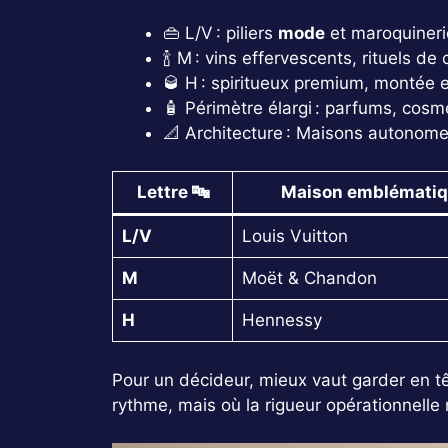
👜 L/V : piliers
mode
et maroquinerie
🍾 M : vins effervescents, rituels de
🥃 H : spiritueux premium, montée
🧴 Périmètre élargi : parfums, cos
📐 Architecture : Maisons autonomes,
Lettre 🔤
Maison emblématiqu
L/V
Louis Vuitton
M
Moët & Chandon
H
Hennessy
Pour un décideur, mieux vaut garder en tê
rythme, mais où la rigueur opérationnelle