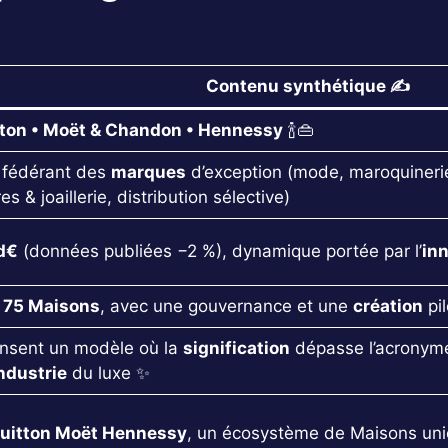
Contenu synthétique ✍️
ton • Moët & Chandon • Hennessy
🍾👜
fédérant des
marques
d’exception (mode, maroquinerie
 & joaillerie, distribution sélective)
d€
(données publiées −2 %), dynamique portée par l’
in
n
75 Maisons
, avec une gouvernance et une
création
pil
sent un modèle où la
signification
dépasse l’acronyme
ndustrie
du luxe ✨
Vuitton Moët Hennessy
, un écosystème de Maisons unies