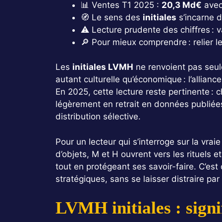
📊 Ventes T1 2025 :
20,3 Md€
avec 
🧭 Le sens des
initiales
s’incarne d
⚠️ Lecture prudente des chiffres : 
🔎 Pour mieux comprendre : relier l
Les
initiales LVMH
ne renvoient pas seul
autant culturelle qu’économique : l’allianc
En 2025, cette lecture reste pertinente : ch
légèrement en retrait en données publiées
distribution sélective.
Pour un lecteur qui s’interroge sur la vrai
d’objets, M et H ouvrent vers les rituels e
tout en protégeant ses savoir-faire. C’est 
stratégiques, sans se laisser distraire par
LVMH initiales : signi