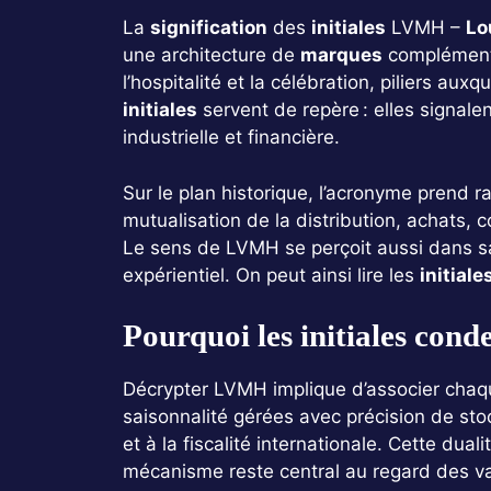
La
signification
des
initiales
LVMH –
Lo
une architecture de
marques
complémenta
l’hospitalité et la célébration, piliers aux
initiales
servent de repère : elles signale
industrielle et financière.
Sur le plan historique, l’acronyme prend r
mutualisation de la distribution, achats,
Le sens de LVMH se perçoit aussi dans sa c
expérientiel. On peut ainsi lire les
initiale
Pourquoi les initiales con
Décrypter LVMH implique d’associer chaque
saisonnalité gérées avec précision de sto
et à la fiscalité internationale. Cette dual
mécanisme reste central au regard des va