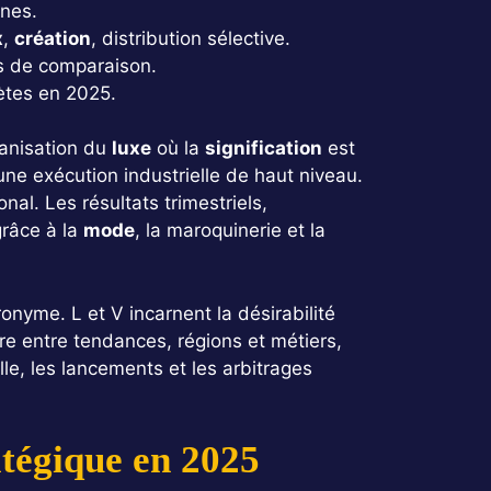
ones.
x
,
création
, distribution sélective.
es de comparaison.
rètes en 2025.
ganisation du
luxe
où la
signification
est
une exécution industrielle de haut niveau.
onal. Les résultats trimestriels,
grâce à la
mode
, la maroquinerie et la
ronyme. L et V incarnent la désirabilité
re entre tendances, régions et métiers,
lle, les lancements et les arbitrages
ratégique en 2025