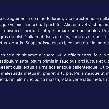
stas, augue enim commodo lorem, vitae auctor nulla nulla 
gue vel nisi consequat porttitor. Aliquam vel vestibulum 
tor euismod tincidunt. Integer ornare rutrum sodales. Pra
 gravida nisl. Nullam ut risus ultrices, sodales metus s
us lobortis. Suspendisse est dui, consectetur in laoreet
s ac nibh sit amet aliquam. Nulla efficitur arcu felis, v
estibulum ante ipsum primis in faucibus orci luctus et u
aesent quis lectus a urna scelerisque pellentesque. Ut p
 malesuada metus in, pharetra turpis. Pellentesque ut 
citudin, elit nunc porta massa, vitae venenatis metus nisl