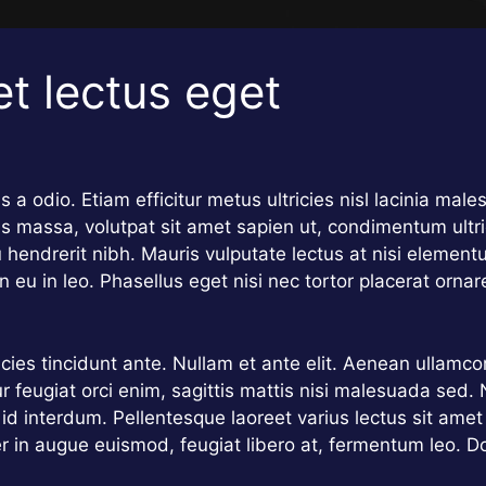
et lectus eget
uis a odio. Etiam efficitur metus ultricies nisl lacinia ma
s massa, volutpat sit amet sapien ut, condimentum ultri
u hendrerit nibh. Mauris vulputate lectus at nisi eleme
in eu in leo. Phasellus eget nisi nec tortor placerat ornar
tricies tincidunt ante. Nullam et ante elit. Aenean ulla
r feugiat orci enim, sagittis mattis nisi malesuada sed.
 id interdum. Pellentesque laoreet varius lectus sit ame
er in augue euismod, feugiat libero at, fermentum leo. D