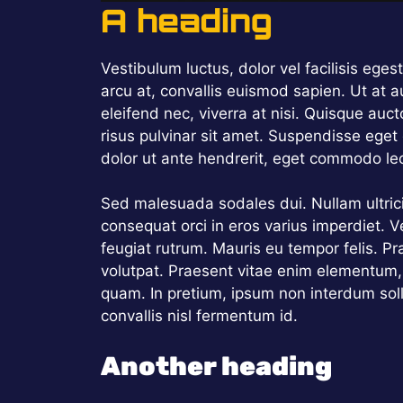
A heading
Vestibulum luctus, dolor vel facilisis ege
arcu at, convallis euismod sapien. Ut at au
eleifend nec, viverra at nisi. Quisque auc
risus pulvinar sit amet. Suspendisse eget
dolor ut ante hendrerit, eget commodo lect
Sed malesuada sodales dui. Nullam ultricie
consequat orci in eros varius imperdiet. V
feugiat rutrum. Mauris eu tempor felis. Pr
volutpat. Praesent vitae enim elementum,
quam. In pretium, ipsum non interdum solli
convallis nisl fermentum id.
Another heading