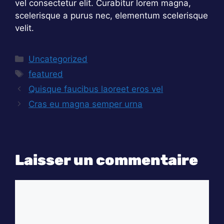
vel consectetur elit. Curabitur lorem magna,
scelerisque a purus nec, elementum scelerisque
velit.
Catégories
Uncategorized
Étiquettes
featured
Quisque faucibus laoreet eros vel
Cras eu magna semper urna
Laisser un commentaire
Commentaire