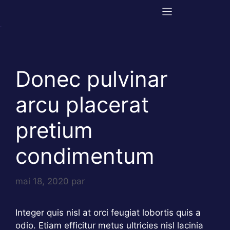
Aller
au
contenu
Donec pulvinar
arcu placerat
pretium
condimentum
mai 18, 2020
par
Integer quis nisl at orci feugiat lobortis quis a
odio. Etiam efficitur metus ultricies nisl lacinia