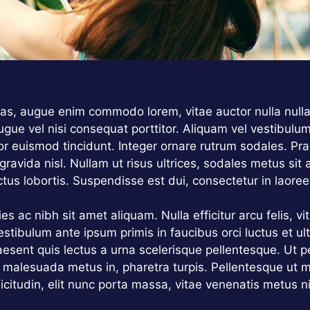
stas, augue enim commodo lorem, vitae auctor nulla nulla 
gue vel nisi consequat porttitor. Aliquam vel vestibulum 
tor euismod tincidunt. Integer ornare rutrum sodales. Pra
 gravida nisl. Nullam ut risus ultrices, sodales metus s
us lobortis. Suspendisse est dui, consectetur in laoreet
s ac nibh sit amet aliquam. Nulla efficitur arcu felis, v
estibulum ante ipsum primis in faucibus orci luctus et u
aesent quis lectus a urna scelerisque pellentesque. Ut p
 malesuada metus in, pharetra turpis. Pellentesque ut 
citudin, elit nunc porta massa, vitae venenatis metus nisl