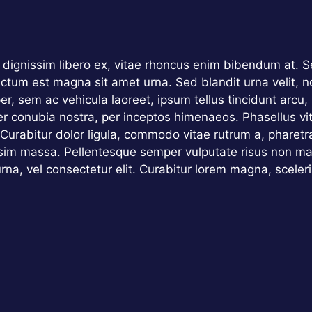
dignissim libero ex, vitae rhoncus enim bibendum at. Se
dictum est magna sit amet urna. Sed blandit urna velit, n
r, sem ac vehicula laoreet, ipsum tellus tincidunt arcu,
per conubia nostra, per inceptos himenaeos. Phasellus vit
. Curabitur dolor ligula, commodo vitae rutrum a, phare
sim massa. Pellentesque semper vulputate risus non max
urna, vel consectetur elit. Curabitur lorem magna, scel