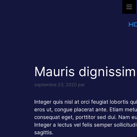
Aller
au
contenu
H
Mauris dignissi
septembre 23, 2020
par
Integer quis nisl at orci feugiat lobortis q
eros ut, congue placerat ante. Etiam metu
consequat eget, porttitor sed dui. Nam e
Integer a lectus vel felis semper sollicitud
sagittis.