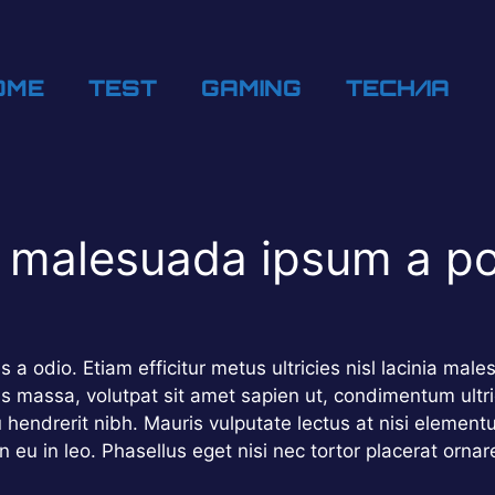
OME
TEST
GAMING
TECH/IA
m malesuada ipsum a p
uis a odio. Etiam efficitur metus ultricies nisl lacinia ma
s massa, volutpat sit amet sapien ut, condimentum ultri
u hendrerit nibh. Mauris vulputate lectus at nisi eleme
in eu in leo. Phasellus eget nisi nec tortor placerat ornar