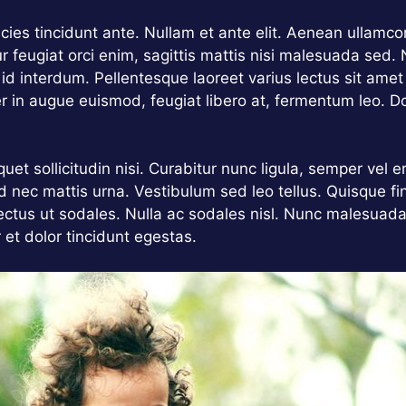
tricies tincidunt ante. Nullam et ante elit. Aenean ulla
r feugiat orci enim, sagittis mattis nisi malesuada sed.
 id interdum. Pellentesque laoreet varius lectus sit ame
er in augue euismod, feugiat libero at, fermentum leo. D
et sollicitudin nisi. Curabitur nunc ligula, semper vel er
ed nec mattis urna. Vestibulum sed leo tellus. Quisque fi
ctus ut sodales. Nulla ac sodales nisl. Nunc malesuad
r et dolor tincidunt egestas.