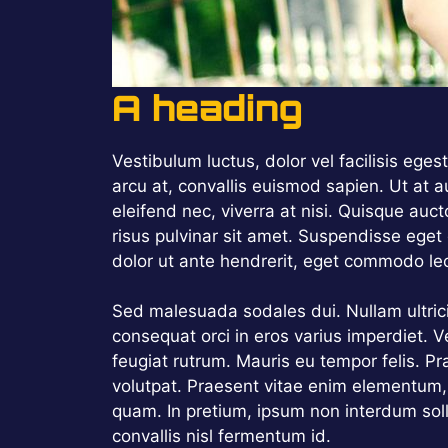
A heading
Vestibulum luctus, dolor vel facilisis ege
arcu at, convallis euismod sapien. Ut at au
eleifend nec, viverra at nisi. Quisque auc
risus pulvinar sit amet. Suspendisse eget
dolor ut ante hendrerit, eget commodo lect
Sed malesuada sodales dui. Nullam ultricie
consequat orci in eros varius imperdiet. V
feugiat rutrum. Mauris eu tempor felis. Pr
volutpat. Praesent vitae enim elementum,
quam. In pretium, ipsum non interdum solli
convallis nisl fermentum id.