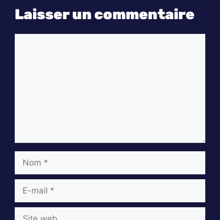
Laisser un commentaire
Commentaire
Nom
E-
mail
Site