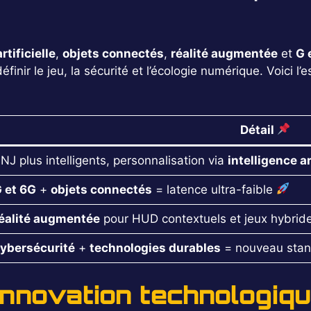
rtificielle
,
objets connectés
,
réalité augmentée
et
G 
nir le jeu, la sécurité et l’écologie numérique. Voici l’ess
Détail
NJ plus intelligents, personnalisation via
intelligence ar
 et 6G
+
objets connectés
= latence ultra-faible
éalité augmentée
pour HUD contextuels et jeux hybrid
ybersécurité
+
technologies durables
= nouveau sta
innovation technologiq