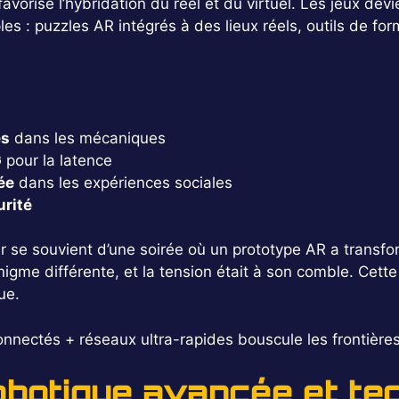
avorise l’hybridation du réel et du virtuel. Les jeux de
es : puzzles AR intégrés à des lieux réels, outils de fo
és
dans les mécaniques
G
pour la latence
ée
dans les expériences sociales
urité
ur se souvient d’une soirée où un prototype AR a trans
gme différente, et la tension était à son comble. Cette 
ue.
onnectés + réseaux ultra-rapides bouscule les frontières 
obotique avancée et te