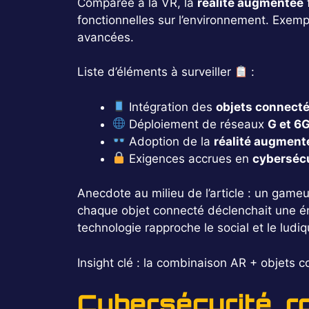
Comparée à la VR, la
réalité augmentée
f
fonctionnelles sur l’environnement. Exempl
avancées.
Liste d’éléments à surveiller
:
Intégration des
objets connect
Déploiement de réseaux
G et 6
Adoption de la
réalité augment
Exigences accrues en
cyberséc
Anecdote au milieu de l’article : un game
chaque objet connecté déclenchait une éni
technologie rapproche le social et le ludiq
Insight clé : la combinaison AR + objets c
Cybersécurité, r