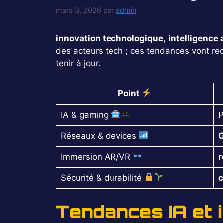
mars 3, 2026
par
admin
innovation technologique
,
intelligence a
des acteurs tech ; ces tendances vont redéfi
tenir à jour.
Point
IA & gaming
P
Réseaux & devices
G
Immersion AR/VR
r
Sécurité & durabilité
c
Tendances IA et 