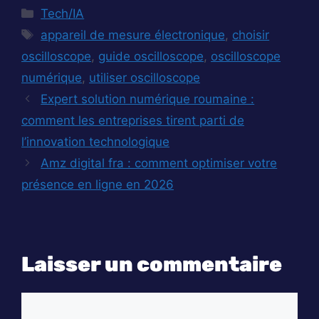
Catégories
Tech/IA
Étiquettes
appareil de mesure électronique
,
choisir
oscilloscope
,
guide oscilloscope
,
oscilloscope
numérique
,
utiliser oscilloscope
Expert solution numérique roumaine :
comment les entreprises tirent parti de
l’innovation technologique
Amz digital fra : comment optimiser votre
présence en ligne en 2026
Laisser un commentaire
Commentaire