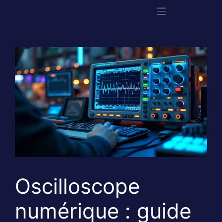
Aller
au
contenu
Oscilloscope
numérique : guide