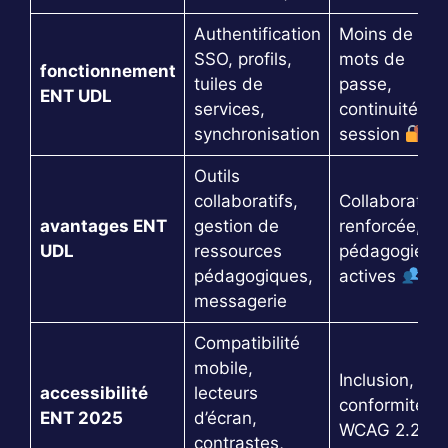
Authentification
Moins de
SSO, profils,
mots de
fonctionnement
tuiles de
passe,
ENT UDL
services,
continuité de
synchronisation
session
Outils
collaboratifs,
Collaboration
avantages ENT
gestion de
renforcée,
UDL
ressources
pédagogies
pédagogiques,
actives
messagerie
Compatibilité
mobile,
Inclusion,
accessibilité
lecteurs
conformité
ENT 2025
d’écran,
WCAG 2.2
contrastes,