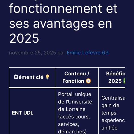
fonctionnement et
ses avantages en
2025
novembre 25, 2025
par
Emilie.Lefevre.63
Contenu /
Bénéfices
Élément clé
Fonction
2025
Portail unique
Centralisation
de l’Université
gain de
de Lorraine
ENT UDL
temps,
(accès cours,
expérience
services,
unifiée
démarches)