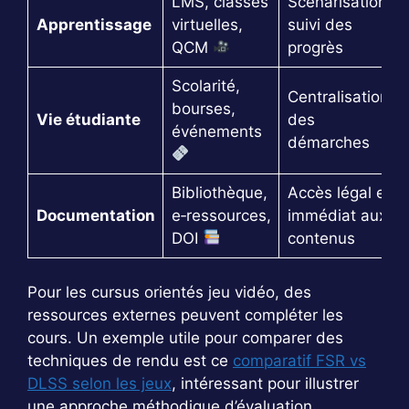
LMS, classes
Scénarisation,
Apprentissage
virtuelles,
suivi des
QCM
progrès
Scolarité,
Centralisation
bourses,
Vie étudiante
des
événements
démarches
Bibliothèque,
Accès légal et
Documentation
e‑ressources,
immédiat aux
DOI
contenus
Pour les cursus orientés jeu vidéo, des
ressources externes peuvent compléter les
cours. Un exemple utile pour comparer des
techniques de rendu est ce
comparatif FSR vs
DLSS selon les jeux
, intéressant pour illustrer
une approche méthodique d’évaluation