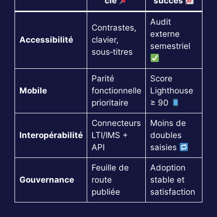
clé
succès
Audit
Contrastes,
externe
Accessibilité
clavier,
semestriel
sous‑titres
Parité
Score
Mobile
fonctionnelle
Lighthouse
prioritaire
≥ 90
Connecteurs
Moins de
Interopérabilité
LTI/IMS +
doubles
API
saisies
Feuille de
Adoption
Gouvernance
route
stable et
publiée
satisfaction