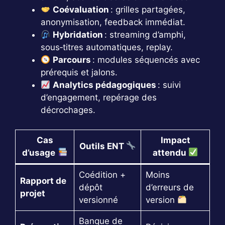
Coévaluation
: grilles partagées,
anonymisation, feedback immédiat.
Hybridation
: streaming d’amphi,
sous‑titres automatiques, replay.
Parcours
: modules séquencés avec
prérequis et jalons.
Analytics pédagogiques
: suivi
d’engagement, repérage des
décrochages.
Cas
Impact
Outils ENT
d’usage
attendu
Coédition +
Moins
Rapport de
dépôt
d’erreurs de
projet
versionné
version
Banque de