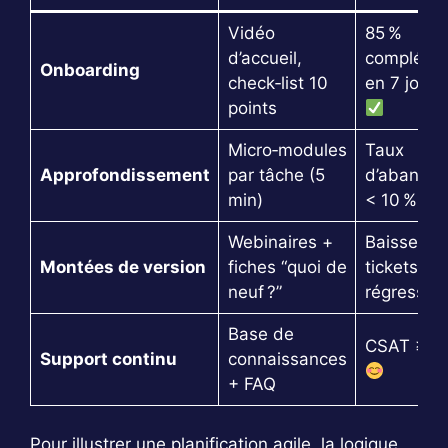
Vidéo
85 %
d’accueil,
complété
Onboarding
check‑list 10
en 7 jours
points
Micro‑modules
Taux
Approfondissement
par tâche (5
d’abando
min)
< 10 %
Webinaires +
Baisse de
Montées de version
fiches “quoi de
tickets
neuf ?”
régressio
Base de
CSAT ≥ 4
Support continu
connaissances
+ FAQ
Pour illustrer une planification agile, la logique