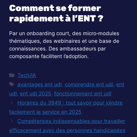
Comment se former
rapidement à l’ENT ?
Par un onboarding court, des micro‑modules
thématiques, des webinaires et une base de
connaissances. Des ambassadeurs par
composante facilitent l’adoption.
Catégories
Tech/IA
Étiquettes
avantages ent udl
,
comprendre ent udl
,
ent
udl
,
ent udl 2025
,
fonctionnement ent udl
Horaires du 3949 : tout savoir pour joindre
facilement le service en 2025
Compétences indispensables pour travailler
efficacement avec des personnes handicapées