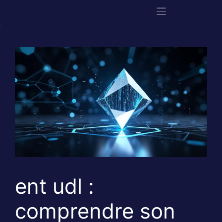
Aller
au
contenu
ent udl :
comprendre son