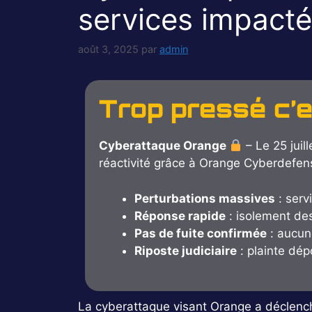
services impacté
août 3, 2025
par
admin
Trop pressé c’
Cyberattaque Orange
– Le 25 juil
réactivité grâce à Orange Cyberdefense
Perturbations massives
: serv
Réponse rapide
: isolement des
Pas de fuite confirmée
: aucun
Riposte judiciaire
: plainte dép
La cyberattaque visant Orange a déclenc