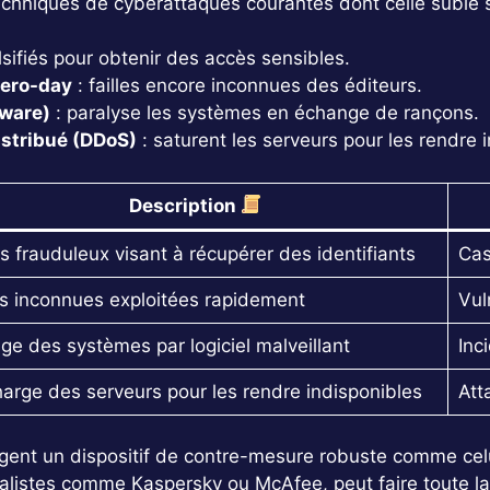
 techniques de cyberattaques courantes dont celle subie 
alsifiés pour obtenir des accès sensibles.
zero-day
: failles encore inconnues des éditeurs.
mware)
: paralyse les systèmes en échange de rançons.
istribué (DDoS)
: saturent les serveurs pour les rendre 
Description
s frauduleux visant à récupérer des identifiants
Cas
es inconnues exploitées rapidement
Vul
ge des systèmes par logiciel malveillant
Inc
arge des serveurs pour les rendre indisponibles
Att
gent un dispositif de contre-mesure robuste comme celu
ialistes comme Kaspersky ou McAfee, peut faire toute la