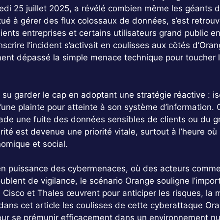
edi 25 juillet 2025, a révélé combien même les géants d
é à gérer des flux colossaux de données, s’est retrouvé
ents entreprises et certains utilisateurs grand public 
nscrire l’incident s’activait en coulisses aux côtés d’Or
ment dépassé la simple menace technique pour toucher la
 su garder le cap en adoptant une stratégie réactive : 
’une plainte pour atteinte à son système d’information. 
stade une fuite des données sensibles de clients ou du
rité est devenue une priorité vitale, surtout à l’heure où
omique et social.
en puissance des cybermenaces, où des acteurs comm
blent de vigilance, le scénario Orange souligne l’impo
 Cisco et Thales œuvrent pour anticiper les risques, l
dans cet article les coulisses de cette cyberattaque Ora
our se prémunir efficacement dans un environnement num