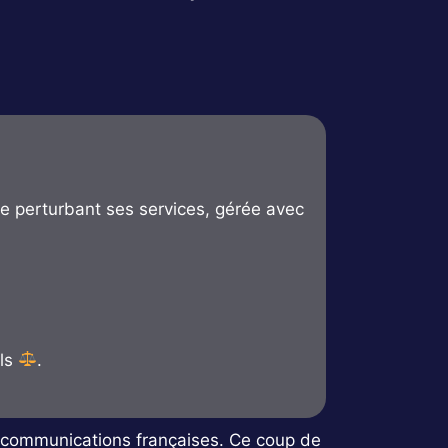
re perturbant ses services, gérée avec
els
.
écommunications françaises. Ce coup de