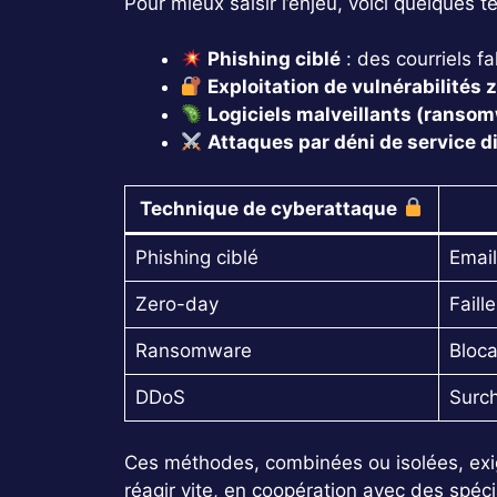
Pour mieux saisir l’enjeu, voici quelques
Phishing ciblé
: des courriels f
Exploitation de vulnérabilités 
Logiciels malveillants (ranso
Attaques par déni de service d
Technique de cyberattaque
Phishing ciblé
Email
Zero-day
Faill
Ransomware
Bloca
DDoS
Surch
Ces méthodes, combinées ou isolées, exi
réagir vite, en coopération avec des spéc