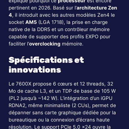
explique pourquoi ce
processeur
est encore
pertinent en 2026. Basé sur l’
architecture Zen
4
, il introduit avec les autres modèles Zen4 le
socket
AM5
(LGA 1718), la prise en charge
native de la DDR5 et un contrôleur mémoire
capable de supporter des profils EXPO pour
faciliter l’
overclocking
mémoire.
Spécifications et
innovations
Le 7600X propose 6 cœurs et 12 threads, 32
Mo de cache L3, et un TDP de base de 105 W
(PL2 jusqu’à ~142 W). L’intégration d’un iGPU
RDNA2, même minimaliste (2 CUs), permet de
dépanner sans carte graphique dédiée pour la
bureautique ou la connexion d’écrans haute
résolution. Le support PCIe 5.0 x24 ouvre la