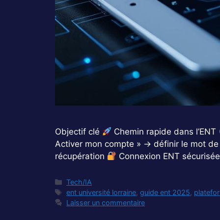
Objectif clé
Chemin rapide dans l’ENT
Activer mon compte » → définir le mot de
récupération
Connexion ENT sécurisée h
Catégories
Tech/IA
Étiquettes
ent université lorraine
,
guide ent 2025
,
platefo
Laisser un commentaire