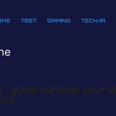
OME
TEST
GAMING
TECH/IA
ine
 : guide complet pour bi
025