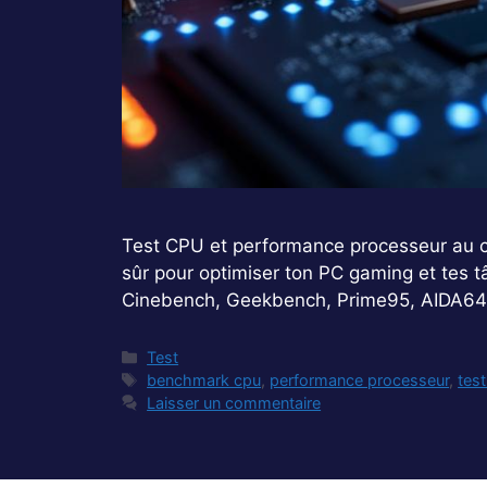
Test CPU et performance processeur au 
sûr pour optimiser ton PC gaming et tes t
Cinebench, Geekbench, Prime95, AIDA6
Catégories
Test
Étiquettes
benchmark cpu
,
performance processeur
,
tes
Laisser un commentaire