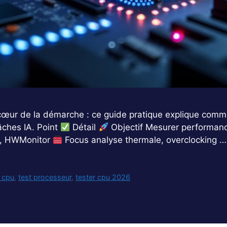
cœur de la démarche : ce guide pratique explique com
âches IA. Point
Détail
Objectif Mesurer performanc
4, HWMonitor
Focus analyse thermale, overclocking 
t cpu
,
test processeur
,
tester cpu 2026