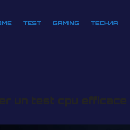
OME
TEST
GAMING
TECH/IA
r un test cpu efficac