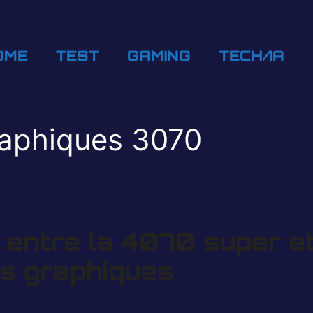
OME
TEST
GAMING
TECH/IA
aphiques 3070
e entre la 4070 super e
s graphiques