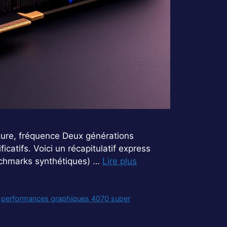
ture, fréquence Deux générations
catifs. Voici un récapitulatif express
chmarks synthétiques) …
Lire plus
,
performances graphiques 4070 super