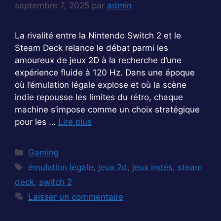
septembre 7, 2025
par
admin
La rivalité entre la Nintendo Switch 2 et le
Steam Deck relance le débat parmi les
amoureux de jeux 2D à la recherche d’une
expérience fluide à 120 Hz. Dans une époque
où l’émulation légale explose et où la scène
indie repousse les limites du rétro, chaque
machine s’impose comme un choix stratégique
pour les …
Lire plus
Catégories
Gaming
Étiquettes
émulation légale
,
jeux 2d
,
jeux indés
,
steam
deck
,
switch 2
Laisser un commentaire