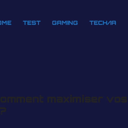
OME
TEST
GAMING
TECH/IA
 comment maximiser vo
?