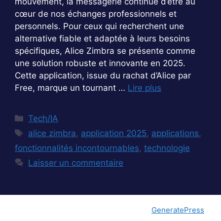
mouvement, la messagerie continue d’être au
cœur de nos échanges professionnels et
personnels. Pour ceux qui recherchent une
alternative fiable et adaptée à leurs besoins
spécifiques, Alice Zimbra se présente comme
une solution robuste et innovante en 2025.
Cette application, issue du rachat d’Alice par
Free, marque un tournant …
Lire plus
Catégories
Tech/IA
Étiquettes
alice zimbra
,
application 2025
,
applications
,
fonctionnalités incontournables
,
technologie
Laisser un commentaire
© 2026 Gameinferno
• Construit avec
GeneratePress