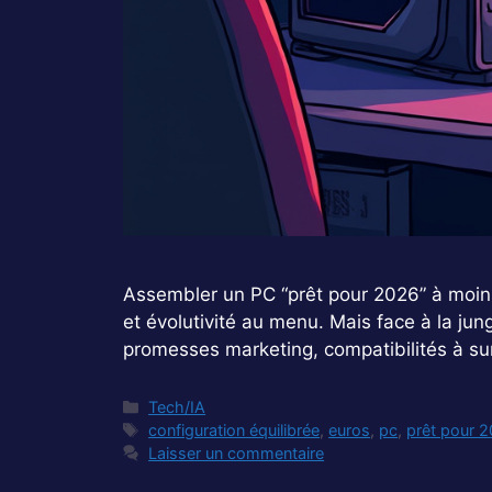
Assembler un PC “prêt pour 2026” à moins
et évolutivité au menu. Mais face à la jung
promesses marketing, compatibilités à su
Catégories
Tech/IA
Étiquettes
configuration équilibrée
,
euros
,
pc
,
prêt pour 
Laisser un commentaire