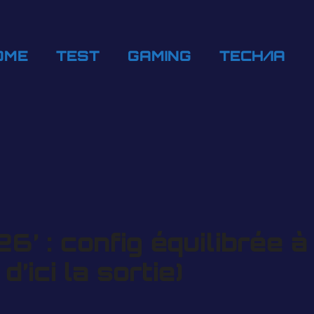
OME
TEST
GAMING
TECH/IA
6’ : config équilibrée 
’ici la sortie)