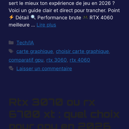
sert le mieux ton expérience de jeu en 2026 ?
Voici un guide clair et direct pour trancher. Point
Détail
Performance brute
RTX 4060
meilleure …
Lire plus
Catégories
Tech/IA
Étiquettes
carte graphique
,
choisir carte graphique
,
comparatif gpu
,
rtx 3060
,
rtx 4060
Laisser un commentaire
Rtx 3070 ou rx
6700 xt : quel choix
pour gpu en 2026