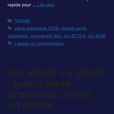
rapide pour …
Lire plus
Catégories
Tech/IA
Étiquettes
carte graphique 2026
,
choisir carte
graphique
,
comparatif gpu
,
rtx 4070 ti
,
rtx 4080
Laisser un commentaire
Rtx 4060 vs 3060
: quelle carte
graphique choisir
en 2026