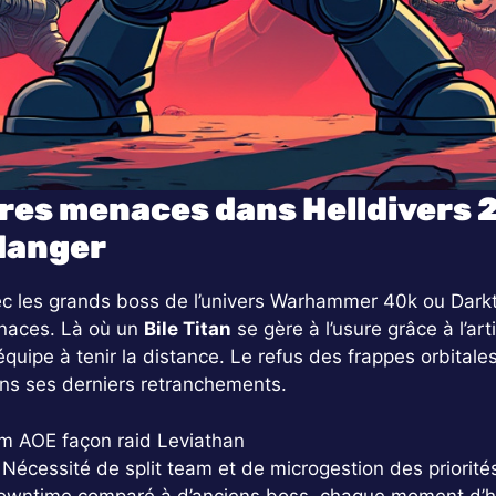
es menaces dans Helldivers 2 e
danger
vec les grands boss de l’univers Warhammer 40k ou Darkti
enaces. Là où un
Bile Titan
se gère à l’usure grâce à l’arti
 équipe à tenir la distance. Le refus des frappes orbital
ns ses derniers retranchements.
am AOE façon raid Leviathan
 Nécessité de split team et de microgestion des priorité
owntime comparé à d’anciens boss, chaque moment d’hé