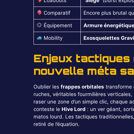
Loadouts
“
Siege
” (burst explos
Comparatif
Encore plus brutal 
Équipement
Armure énergétique
Mobility
Exosquelettes Grav
Enjeux tactiques
nouvelle méta sa
Oublier les
frappes orbitales
transforme 
ruches, véritables fourmilières verticale
raser une zone d’un simple clic, chaque a
conteste le
Hive Lord
: un ver géant, sor
matos lourd. Les tactiques traditionnelles
retiré de l’équation.