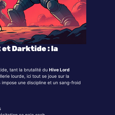
t Darktide : la
de, tant la brutalité du
Hive Lord
llerie lourde, ici tout se joue sur la
es impose une discipline et un sang-froid
s
sitation se paie cash