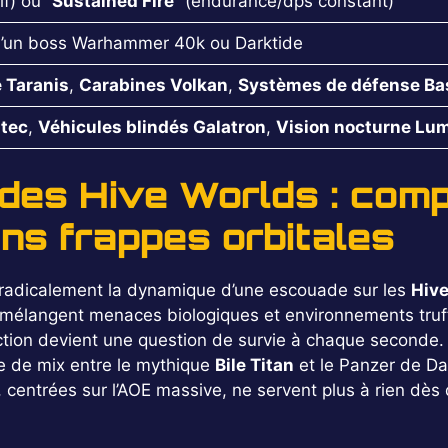
if) ou “
Sustained Fire
” (endurance/dps constant)
qu’un boss Warhammer 40k ou Darktide
 Taranis
,
Carabines Volkan
,
Systèmes de défense Ba
itec
,
Véhicules blindés Galatron
,
Vision nocturne Lum
 des Hive Worlds : com
ns frappes orbitales
radicalement la dynamique d’une escouade sur les
Hiv
s, mélangent menaces biologiques et environnements truf
ction devient une question de survie à chaque seconde. 
te de mix entre le mythique
Bile Titan
et le Panzer de Dar
, centrées sur l’AOE massive, ne servent plus à rien dès