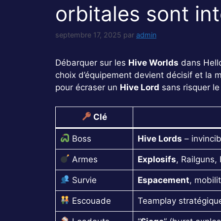
orbitales sont in
septembre 17, 2025
par
admin
Débarquer sur les
Hive Worlds
dans Hell
choix d’équipement devient décisif et la m
pour écraser un
Hive Lord
sans risquer le 
Clé
Boss
Hive Lords
– invinci
Armes
Explosifs
, Railguns,
Survie
Espacement
, mobili
Escouade
Teamplay stratégique