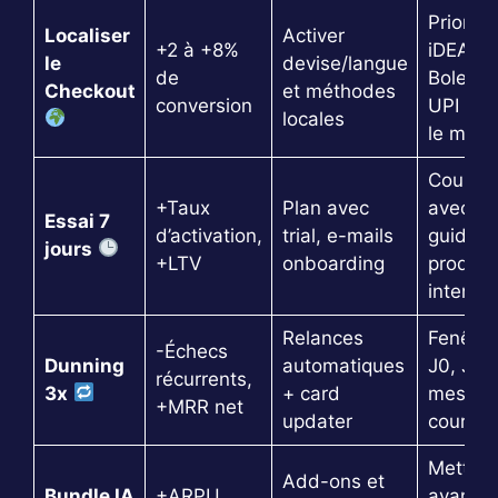
Priorise
Localiser
Activer
+2 à +8%
iDEAL,
le
devise/langue
de
Boleto,
Checkout
et méthodes
conversion
UPI sel
locales
le marc
Coupler
+Taux
Plan avec
avec un
Essai 7
d’activation,
trial, e-mails
guide
jours
+LTV
onboarding
produit
interact
Relances
Fenêtre
-Échecs
Dunning
automatiques
J0, J3, 
récurrents,
3x
+ card
messag
+MRR net
updater
courts
Mettre 
Add-ons et
Bundle IA
+ARPU,
avant u