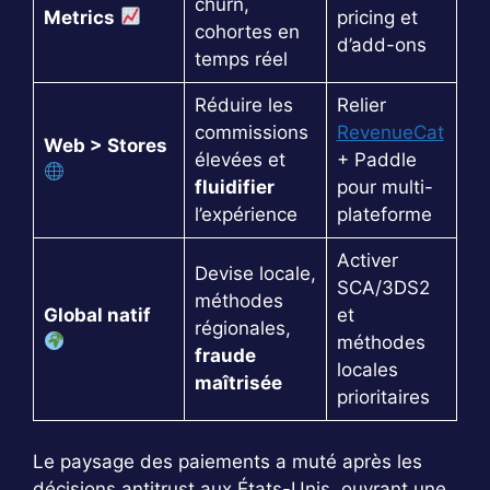
churn,
Metrics
pricing et
cohortes en
d’add-ons
temps réel
Réduire les
Relier
commissions
RevenueCat
Web > Stores
élevées et
+ Paddle
fluidifier
pour multi-
l’expérience
plateforme
Activer
Devise locale,
SCA/3DS2
méthodes
Global natif
et
régionales,
méthodes
fraude
locales
maîtrisée
prioritaires
Le paysage des paiements a muté après les
décisions antitrust aux États-Unis, ouvrant une