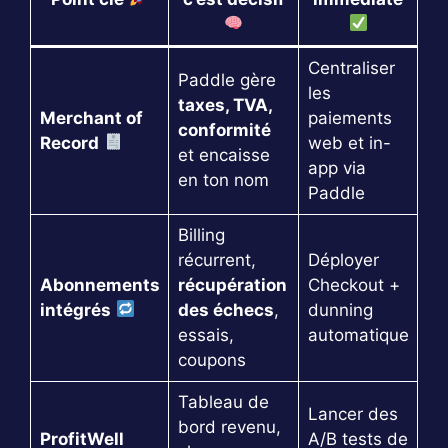
Centraliser
Paddle gère
les
taxes, TVA,
Merchant of
paiements
conformité
Record
web et in-
et encaisse
app via
en ton nom
Paddle
Billing
récurrent,
Déployer
Abonnements
récupération
Checkout +
intégrés
des échecs
,
dunning
essais,
automatique
coupons
Tableau de
Lancer des
bord revenu,
ProfitWell
A/B tests de